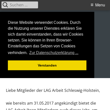
Suchen
Primary
Menu
nach:
Menu
Diese Website verwendet Cookies. Durch
die Nutzung unserer Dienstes erklären Sie
sich damit einverstanden, dass wir Cookies
setzen. Sie können in Ihren Browser-
Einstellungen das Setzen von Cookies
verhindern.
Zur Datenschutzerklärung ...
Verstanden
Skip
LAG Arbeit e.V.
Landesarbeitsgemeinschaft Arbeit Schleswig-Holstein
to
Liebe Mitglieder der LAG Arbeit Schleswig-Holstein,
content
wie bereits am 31.05.2017 angekündigt bietet die
LAG Arbeit ihren Mitgliedern auch dieses Jahr, am